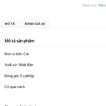
Danh mục:
File 
MÔ TẢ
ĐÁNH GIÁ (0)
Mô tả sản phẩm
Đơn vị tính: Cái
Xuất xứ: Nhật Bản
Đóng gói: 5 cái/hộp
Có quai xách