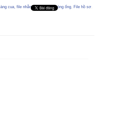
càng cua, file nhẫn, file hộp, file còng ống
,
File hồ sơ
.