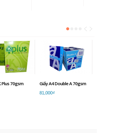
ADD TO CART
 TO CART
K Plus 70gsm
Giấy A4 Double A 70gsm
Giấy A4 Double A 
81,000₫
98,000₫