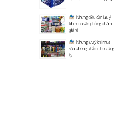
Những điều cần lưu ý
khi mua văn phòng phẩm
giá rẻ
Những lưu ý khi mua
văn phòng phẩm cho công
ty