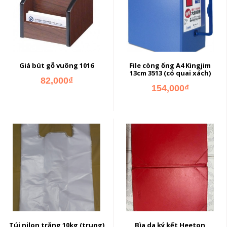
Giá bút gỗ vuông 1016
File còng ống A4 Kingjim
13cm 3513 (có quai xách)
82,000₫
154,000₫
ADD TO CART
ADD TO CART
Túi nilon trắng 10kg (trung)
Bìa da ký kết Heeton