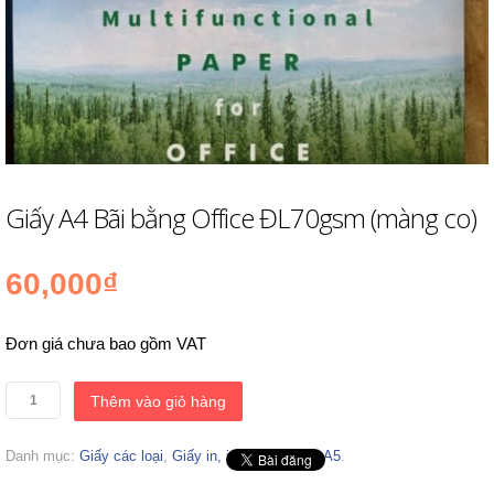
Giấy A4 Bãi bằng Office ĐL70gsm (màng co)
60,000₫
Đơn giá chưa bao gồm VAT
Thêm vào giỏ hàng
Danh mục:
Giấy các loại
,
Giấy in, in màu A3, A4, A5
.