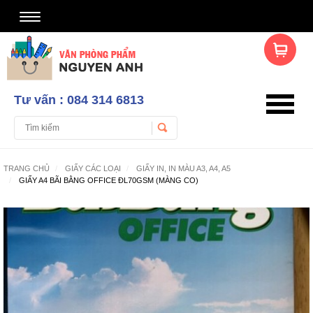
Tư vấn : 084 314 6813
TRANG CHỦ
GIẤY CÁC LOẠI
GIẤY IN, IN MÀU A3, A4, A5
GIẤY A4 BÃI BẰNG OFFICE ĐL70GSM (MÀNG CO)