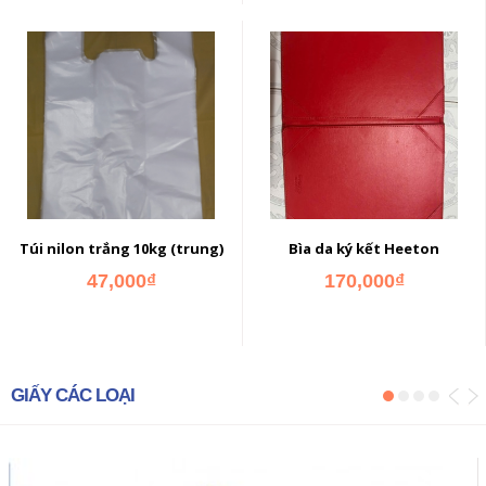
ADD TO CART
ADD TO CART
Túi nilon trắng 10kg (trung)
Bìa da ký kết Heeton
47,000₫
170,000₫
GIẤY CÁC LOẠI
ADD TO CART
ADD TO CART