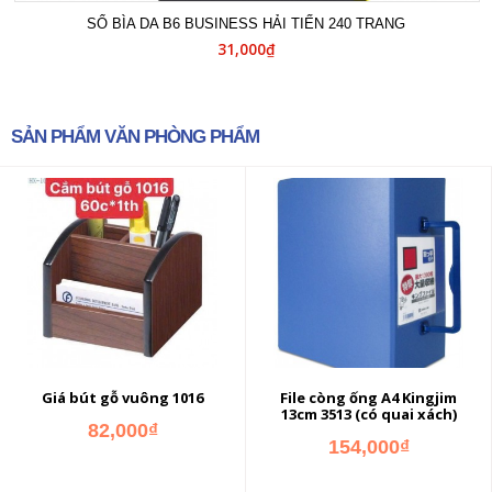
SỔ BÌA DA B6 BUSINESS HẢI TIẾN 240 TRANG
31,000₫
SẢN PHẨM VĂN PHÒNG PHẨM
Giá bút gỗ vuông 1016
File còng ống A4 Kingjim
13cm 3513 (có quai xách)
82,000₫
154,000₫